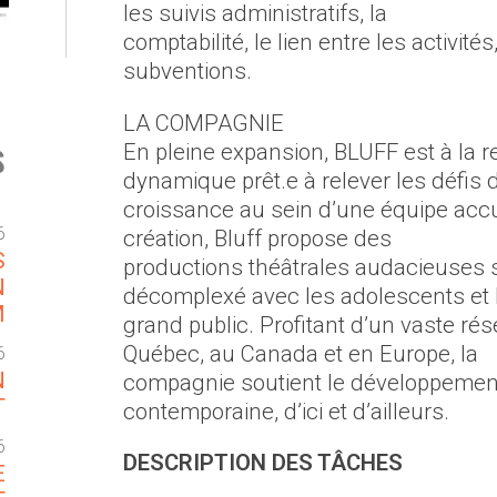
les suivis administratifs, la
comptabilité, le lien entre les activi
subventions.
LA COMPAGNIE
s
En pleine expansion, BLUFF est à la 
dynamique prêt.e à relever les défis d
croissance au sein d’une équipe acc
6
création, Bluff propose des
S
productions théâtrales audacieuses s
N
décomplexé avec les adolescents et 
M
grand public. Profitant d’un vaste rés
Québec, au Canada et en Europe, la
6
N
compagnie soutient le développement
T
contemporaine, d’ici et d’ailleurs.
6
DESCRIPTION DES TÂCHES
E