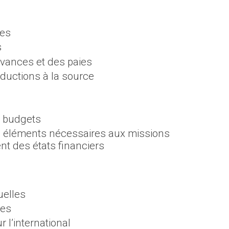
les
s
vances et des paies
ductions à la source
s budgets
es éléments nécessaires aux missions
nt des états financiers
uelles
tes
l’international