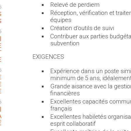
Relevé de perdiem
6
Réception, vérification et tra
S
équipes
S
Création d’outils de suivi
6
Contribuer aux parties budgét
|
subvention
E
T
EXIGENCES
E
6
Expérience dans un poste sim
E
minimum de 5 ans, idéalement 
E
Grande aisance avec la gestio
E
financières
Excellentes capacités communi
6
français
|
A
Excellentes habiletés organisa
É
esprit collaboratif