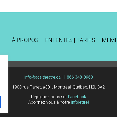
À PROPOS
ENTENTES | TARIFS
MEM
info@act-theatre.ca
|
1 866 348-8960
1908 rue Panet, #301, Montréal, Québec, H2L 3A2
Rejoignez-nous sur
Facebook
Abonnez-vous à notre
infolettre!