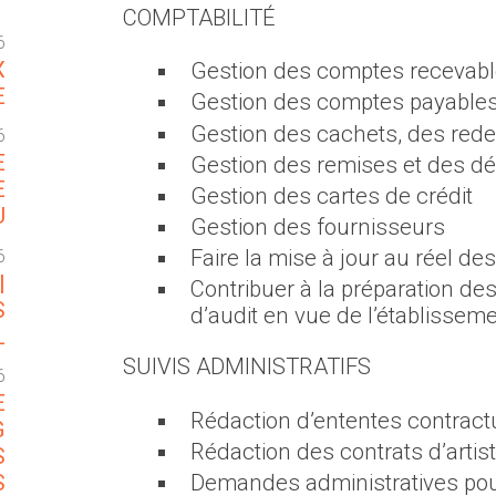
T
COMPTABILITÉ
6
X
Gestion des comptes recevab
E
Gestion des comptes payable
Gestion des cachets, des rede
6
E
Gestion des remises et des dé
E
Gestion des cartes de crédit
U
Gestion des fournisseurs
Faire la mise à jour au réel de
6
|
Contribuer à la préparation d
S
d’audit en vue de l’établisseme
L
SUIVIS ADMINISTRATIFS
6
E
Rédaction d’ententes contract
G
Rédaction des contrats d’artis
S
S
Demandes administratives pour 