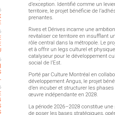
T
d’exception. Identifié comme un levie
6
territoire, le projet bénéficie de l’ad
X
prenantes.
E
Rives et Dérives incarne une ambition 
6
revitaliser ce territoire en insufflant 
E
rôle central dans la métropole. Le pro
E
et à offrir un legs culturel et physiq
U
catalyseur pour le développement cul
6
social de l’Est.
|
S
Porté par Culture Montréal en collabo
L
développement Angus, le projet bénéf
6
d’en incuber et structurer les phases
E
œuvre indépendante en 2028.
G
S
La période 2026–2028 constitue une p
S
de poser les bases stratégiques, opér