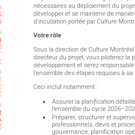
nécessaires au déploiement du projet 
6
développer et se maintenir de maniè
S
d’incubation portée par Culture Montr
S
6
Votre rôle
|
E
Sous la direction de Culture Montréal
T
directeur du projet, vous piloterez la 
E
développement et serez responsable de
l’ensemble des étapes requises à sa
6
E
Ceci inclut notamment :
E
E
Assurer la planification détaill
6
l’ensemble du cycle 2026–2028
|
Préparer, structurer et superv
A
professionnels, devis et proce
É
gouvernance, planification opér