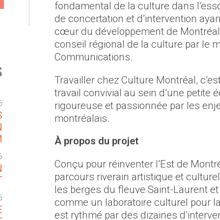
fondamental de la culture dans l’esso
de concertation et d’intervention ayan
cœur du développement de Montréal
conseil régional de la culture par le m
Communications.
s
Travailler chez Culture Montréal, c’e
travail convivial au sein d’une petite 
6
rigoureuse et passionnée par les enjeu
S
montréalais.
N
M
À propos du projet
6
Conçu pour réinventer l’Est de Montr
N
parcours riverain artistique et cultur
T
les berges du fleuve Saint-Laurent et
6
comme un laboratoire culturel pour la
E
est rythmé par des dizaines d’interven