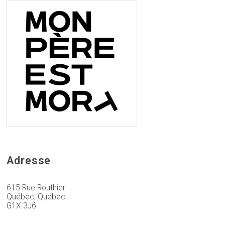
Adresse
615 Rue Routhier
Québec, Québec
G1X 3J6