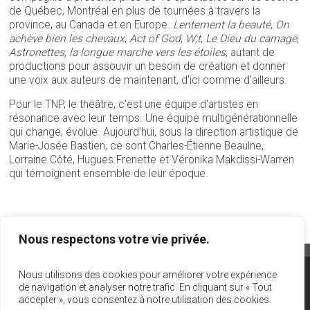
de Québec, Montréal en plus de tournées à travers la
province, au Canada et en Europe.
Lentement la beauté
,
On
achève bien les chevaux
,
Act of God
,
W;t
,
Le Dieu du carnage
,
Astronettes, la longue marche vers les étoiles
, autant de
productions pour assouvir un besoin de création et donner
une voix aux auteurs de maintenant, d'ici comme d'ailleurs.
Pour le TNP, le théâtre, c'est une équipe d'artistes en
résonance avec leur temps. Une équipe multigénérationnelle
qui change, évolue. Aujourd'hui, sous la direction artistique de
Marie-Josée Bastien, ce sont Charles-Étienne Beaulne,
Lorraine Côté, Hugues Frenette et Véronika Makdissi-Warren
qui témoignent ensemble de leur époque.
Nous respectons votre vie privée.
Nous utilisons des cookies pour améliorer votre expérience
info@act-theatre.ca
|
1 866 348-8960
de navigation et analyser notre trafic. En cliquant sur « Tout
1908 rue Panet, #301, Montréal, Québec, H2L 3A2
accepter », vous consentez à notre utilisation des cookies.