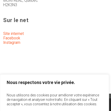
MONTRÉAL, Québec
H2K3N3
Sur le net
Site internet
Facebook
Instagram
Nous respectons votre vie privée.
Nous utilisons des cookies pour améliorer votre expérience
de navigation et analyser notre trafic. En cliquant sur « Tout
accepter », vous consentez à notre utilisation des cookies.
info@act-theatre.ca
|
1 866 348-8960