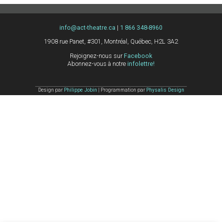
info@act-theatre.ca
|
1 866 348-8960
1908 rue Panet, #301, Montréal, Québec, H2L 3A2
Rejoignez-nous sur
Facebook
Abonnez-vous à notre
infolettre!
Design par
Philippe Jobin
| Programmation par
Physalis Design