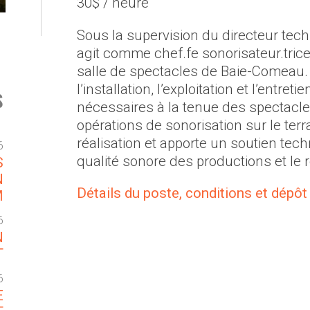
30$ / heure
Sous la supervision du directeur tech
agit comme chef.fe sonorisateur.trice
salle de spectacles de Baie-Comeau. E
s
l’installation, l’exploitation et l’entr
nécessaires à la tenue des spectacl
opérations de sonorisation sur le terra
réalisation et apporte un soutien tec
6
qualité sonore des productions et le
S
N
Détails du poste, conditions et dépôt 
M
6
N
T
6
E