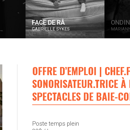
ONDINNOK
MARIANNE DUVAL
OFFRE D’EMPLOI | CHEF.
SONORISATEUR.TRICE À 
SPECTACLES DE BAIE-C
Poste temps plein