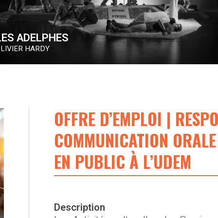
COLLECTIF TÔLE
DANNY TAILLON
OFFRE D’EMPLOI | RESP
COMMUNICATION ORALE 
EN PUBLIC À L’UDEM
Description