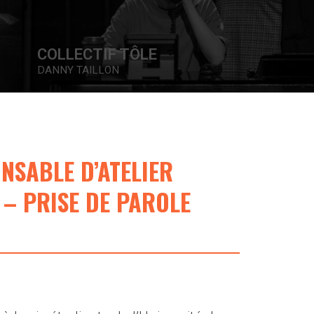
CRÉATIONS IN VIVO
MÉLODY MALONEY
ONSABLE D’ATELIER
– PRISE DE PAROLE