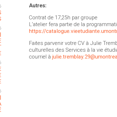
Autres:
6
S
Contrat de 17,25h par groupe
S
L’atelier fera partie de la programmat
6
https://catalogue.vieetudiante.umont
|
E
Faites parvenir votre CV à Julie Tremb
T
culturelles des Services à la vie étud
E
courriel à
julie.tremblay.29@umontrea
6
E
E
E
6
|
A
É