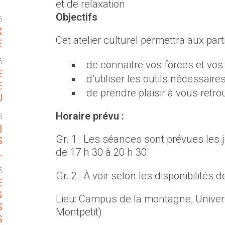
T
et de relaxation
Objectifs
6
X
Cet atelier culturel permettra aux part
E
6
de connaitre vos forces et vo
E
d’utiliser les outils nécessaire
E
de prendre plaisir à vous retr
U
Horaire prévu :
6
|
Gr. 1 : Les séances sont prévues les j
S
de 17 h 30 à 20 h 30.
L
6
Gr. 2 : À voir selon les disponibilités
E
G
Lieu: Campus de la montagne, Univer
S
Montpetit)
S