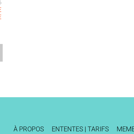
6
E
E
À PROPOS
ENTENTES | TARIFS
MEM