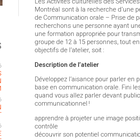
Les Activités culturelles des Services 
Montréal sont à la recherche d’une p
de Communication orale – Prise de pa
recherchons une personne ayant une
une formation appropriée pour transme
s
groupe de 12 à 15 personnes, tout en r
objectifs de l’atelier, soit :
Description de l’atelier
6
S
Développez l’aisance pour parler en 
N
base en communication orale. Fini les
M
quand vous allez parler devant public
6
communicationnel !
N
T
apprendre à projeter une image posit
contrôle
6
E
découvrir son potentiel communicatio