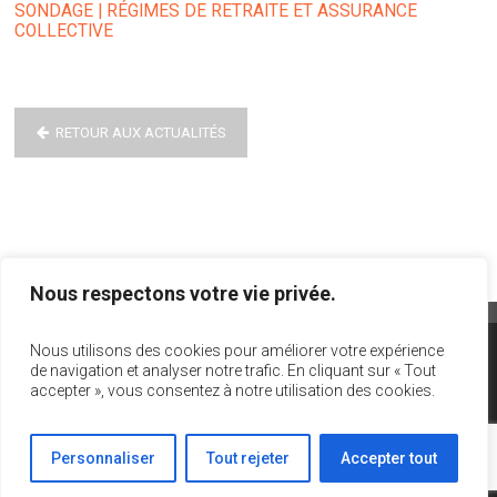
SONDAGE | RÉGIMES DE RETRAITE ET ASSURANCE
COLLECTIVE
RETOUR AUX ACTUALITÉS
Nous respectons votre vie privée.
Nous utilisons des cookies pour améliorer votre expérience
info@act-theatre.ca
|
1 866 348-8960
de navigation et analyser notre trafic. En cliquant sur « Tout
1908 rue Panet, #301, Montréal, Québec, H2L 3A2
accepter », vous consentez à notre utilisation des cookies.
Rejoignez-nous sur
Facebook
Abonnez-vous à notre
infolettre!
Personnaliser
Tout rejeter
Accepter tout
Design par
Philippe Jobin
| Programmation par
Physalis Design