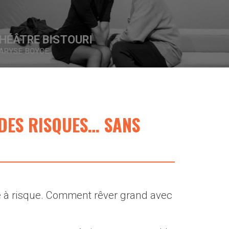
CRÉATIONS IN VIVO
MÉLODY MALONEY
DES RISQUES… SANS
 à risque. Comment rêver grand avec