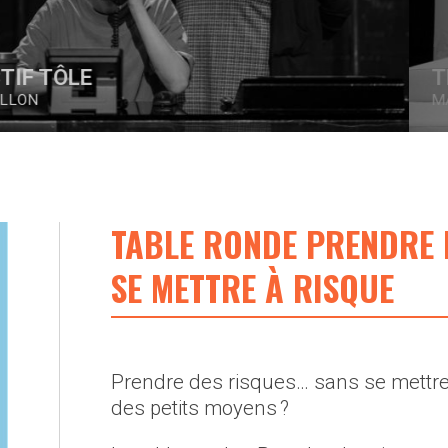
THÉÂTRE BISTOURI
MARYSE BOYCE
TABLE RONDE PRENDRE 
SE METTRE À RISQUE
Prendre des risques… sans se mettre
des petits moyens ?