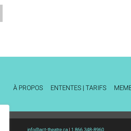
À PROPOS
ENTENTES | TARIFS
MEM
info@act-theatre.ca
|
1 866 348-8960