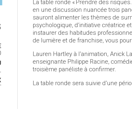
La table ronde « Prendre des risques
en une discussion nuancée trois panél
sauront alimenter les thèmes de su
s
psychologique, d’initiative créatrice 
instaurer des habitudes professionnel
de lumière et de franchise, vous pour
E
0
Lauren Hartley à l’animation, Anick L
enseignante Philippe Racine, comédi
U
troisième panéliste à confirmer.
L
X
La table ronde sera suivie d’une pério
T