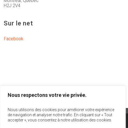
Montreal, Québec
H2J 2V4
Sur le net
Facebook
Nous respectons votre vie privée.
Nous utilisons des cookies pour améliorer votre expérience
de navigation et analyser notre trafic. En cliquant sur « Tout
accepter », vous consentez à notre utilisation des cookies.
info@act-theatre.ca
|
1 866 348-8960