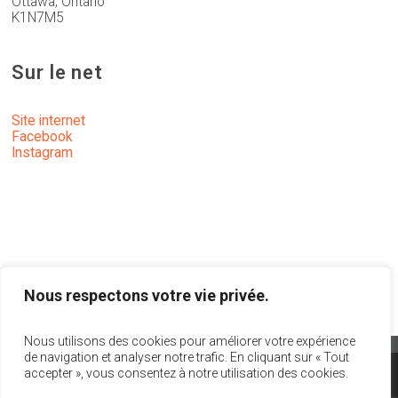
Ottawa, Ontario
K1N7M5
Sur le net
Site internet
Facebook
Instagram
Nous respectons votre vie privée.
Nous utilisons des cookies pour améliorer votre expérience
de navigation et analyser notre trafic. En cliquant sur « Tout
accepter », vous consentez à notre utilisation des cookies.
info@act-theatre.ca
|
1 866 348-8960