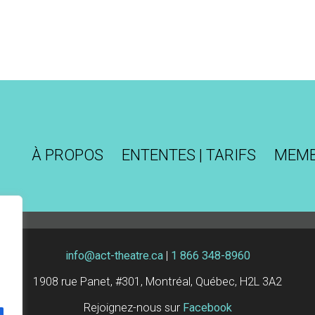
À PROPOS
ENTENTES | TARIFS
MEM
info@act-theatre.ca
|
1 866 348-8960
1908 rue Panet, #301, Montréal, Québec, H2L 3A2
Rejoignez-nous sur
Facebook