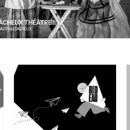
JOE, JACK ET JOHN
CHARLES LAFRANCE